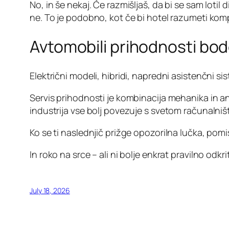
No, in še nekaj. Če razmišljaš, da bi se sam lot
ne. To je podobno, kot če bi hotel razumeti kom
Avtomobili prihodnosti bodo
Električni modeli, hibridi, napredni asistenčni 
Servis prihodnosti je kombinacija mehanika in an
industrija vse bolj povezuje s svetom računalniš
Ko se ti naslednjič prižge opozorilna lučka, pomis
In roko na srce – ali ni bolje enkrat pravilno odkr
July 18, 2026