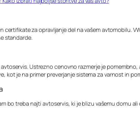
 Kako izbrati najboljše storitve za vaš avto?
 in certifikate za opravljanje del na vašem avtomobilu. 
ene standarde.
ja avtoservis. Ustrezno cenovno razmerje je pomembno, 
ve, kot je na primer preverjanje sistema za varnost in po
a
 Vam bo treba najti avtoservis, ki je blizu vašemu domu 