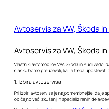
Avtoservis za VW, Škoda in 
Avtoservis za VW, Škoda in
Vlastniki avtomobilov VW, Škoda in Audi vedo, da 
članku bomo preučevali, kaj je treba upoštevati p
1. Izbira avtoservisa
Pri izbiri avtoservisa je najpomembnejše, da je s
običajno več izkušenj in specializiranih delavcev