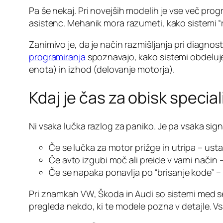
Pa še nekaj. Pri novejših modelih je vse več pr
asistenc. Mehanik mora razumeti, kako sistemi “r
Zanimivo je, da je način razmišljanja pri diagnos
programiranja
spoznavajo, kako sistemi obdeluje
enota) in izhod (delovanje motorja).
Kdaj je čas za obisk specia
Ni vsaka lučka razlog za paniko. Je pa vsaka signa
Če se lučka za motor prižge in utripa – ustav
Če avto izgubi moč ali preide v varni način –
Če se napaka ponavlja po “brisanje kode” – 
Pri znamkah VW, Škoda in Audi so sistemi med s
pregleda nekdo, ki te modele pozna v detajle. Vs