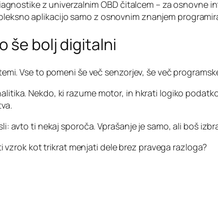
il diagnostike z univerzalnim OBD čitalcem – za osnovne i
pleksno aplikacijo samo z osnovnim znanjem programiran
 še bolj digitalni
sistemi. Vse to pomeni še več senzorjev, še več program
alitika. Nekdo, ki razume motor, in hkrati logiko podatko
tva.
li: avto ti nekaj sporoča. Vprašanje je samo, ali boš izbr
iti vzrok kot trikrat menjati dele brez pravega razloga?