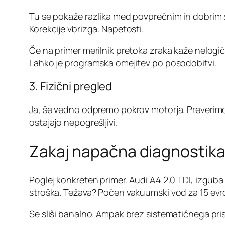
Tu se pokaže razlika med povprečnim in dobrim 
Korekcije vbrizga. Napetosti.
Če na primer merilnik pretoka zraka kaže nelogič
Lahko je programska omejitev po posodobitvi.
3. Fizični pregled
Ja, še vedno odpremo pokrov motorja. Preverimo 
ostajajo nepogrešljivi.
Zakaj napačna diagnostika
Poglej konkreten primer. Audi A4 2.0 TDI, izguba 
stroška. Težava? Počen vakuumski vod za 15 evr
Se sliši banalno. Ampak brez sistematičnega pris