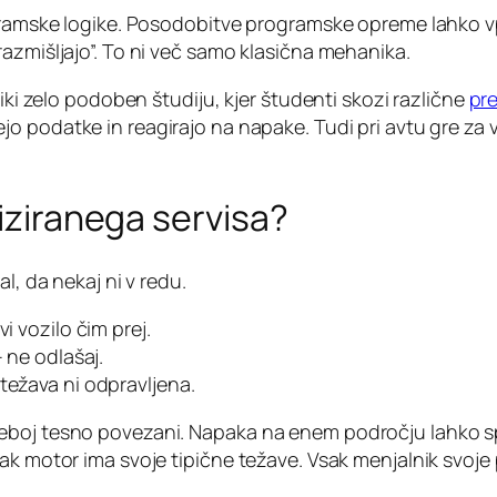
ogramske logike. Posodobitve programske opreme lahko vpl
azmišljajo”. To ni več samo klasična mehanika.
tiki zelo podoben študiju, kjer študenti skozi različne
pre
jo podatke in reagirajo na napake. Tudi pri avtu gre za
liziranega servisa?
l, da nekaj ni v redu.
i vozilo čim prej.
 ne odlašaj.
težava ni odpravljena.
eboj tesno povezani. Napaka na enem področju lahko spr
ak motor ima svoje tipične težave. Vsak menjalnik svoje