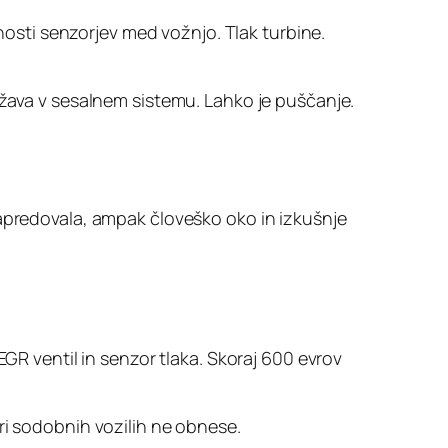
sti senzorjev med vožnjo. Tlak turbine.
ežava v sesalnem sistemu. Lahko je puščanje.
napredovala, ampak človeško oko in izkušnje
EGR ventil in senzor tlaka. Skoraj 600 evrov
ri sodobnih vozilih ne obnese.