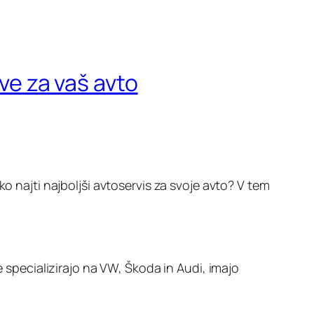
tve za vaš avto
o najti najboljši avtoservis za svoje avto? V tem
e specializirajo na VW, Škoda in Audi, imajo