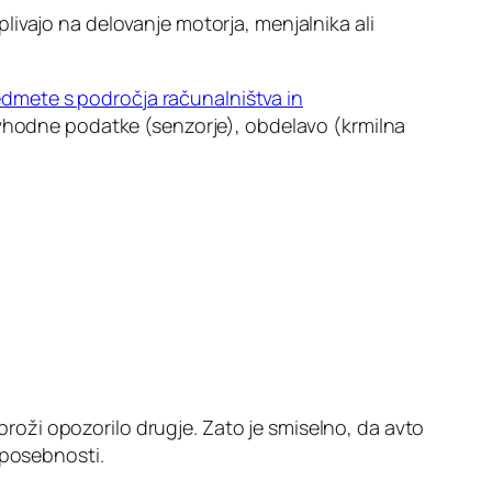
ivajo na delovanje motorja, menjalnika ali
dmete s področja računalništva in
 vhodne podatke (senzorje), obdelavo (krmilna
oži opozorilo drugje. Zato je smiselno, da avto
 posebnosti.