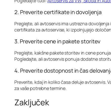
Pogledajte tudi:
Avtoservis za VW, Škoda in Audi:
2. Preverite certifikate in dovoljenja
Preglejte, ali avtoservis ima ustrezna dovoljenja
certifikata za avtoservise, ki izpolnjujejo določ
3. Preverite cene in pakete storitev
Preglejte, kakšne pakete storitev in cene ponu
Pogledajte, ali avtoservis ponuja dodatne storit
4. Preverite dostopnost in čas delovanj
Preverite, kdaj in koliko časa deluje avtoservis.
za vaše potrebne termine.
Zaključek