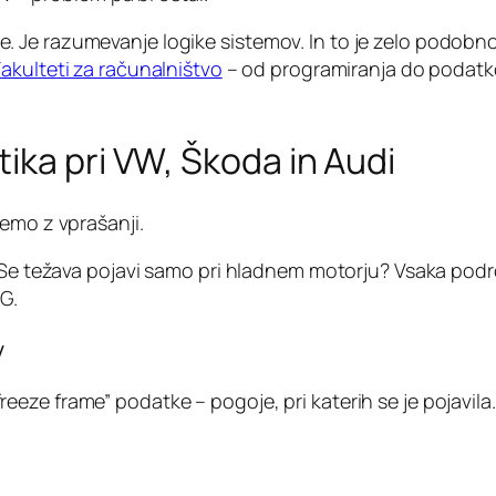
Je razumevanje logike sistemov. In to je zelo podobno na
akulteti za računalništvo
– od programiranja do podatkov
ika pri VW, Škoda in Audi
emo z vprašanji.
? Se težava pojavi samo pri hladnem motorju? Vsaka pod
G.
v
ze frame” podatke – pogoje, pri katerih se je pojavila. 