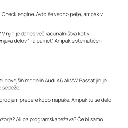
. Check engine. Avto še vedno pelje, ampak v
 V njih je danes več računalništva kot v
menjava delov “na pamet”. Ampak sistematičen
ri novejših modelih Audi A6 ali VW Passat jih je
ne sedeže.
m orodjem prebere kodo napake. Ampak tu se delo
nzorja? Ali pa programska težava? Če bi samo