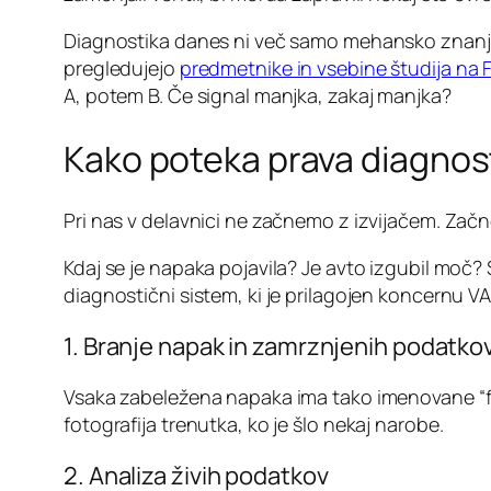
Diagnostika danes ni več samo mehansko znanje. 
pregledujejo
predmetnike in vsebine študija na F
A, potem B. Če signal manjka, zakaj manjka?
Kako poteka prava diagnost
Pri nas v delavnici ne začnemo z izvijačem. Začn
Kdaj se je napaka pojavila? Je avto izgubil moč
diagnostični sistem, ki je prilagojen koncernu VA
1. Branje napak in zamrznjenih podatko
Vsaka zabeležena napaka ima tako imenovane “free
fotografija trenutka, ko je šlo nekaj narobe.
2. Analiza živih podatkov