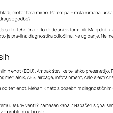
a hladi, motor teče mirno. Potem pa – mala rumena lučka
k drage zgodbe?
 da so to tehnično zelo dodelani avtomobili. Manj dobra?
ato je pravilna diagnostika odločilna. Ne ugibanje. Ne 
sih
milnih enot (ECU). Ampak številke te lahko presenetijo. P
tor, menjalnik, ABS, airbage, infotainment, celo električ
ene od teh enot. Mehanik nato s posebnim diagnostični
temu. Je kriv ventil? Zamašen kanal? Napačen signal se
ov – problem pa bi ostal.