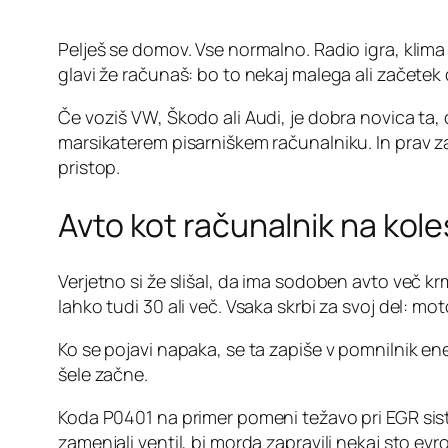
Pelješ se domov. Vse normalno. Radio igra, klim
glavi že računaš: bo to nekaj malega ali začete
Če voziš VW, Škodo ali Audi, je dobra novica ta,
marsikaterem pisarniškem računalniku. In prav z
pristop.
Avto kot računalnik na kole
Verjetno si že slišal, da ima sodoben avto več kr
lahko tudi 30 ali več. Vsaka skrbi za svoj del: mo
Ko se pojavi napaka, se ta zapiše v pomnilnik 
šele začne.
Koda P0401 na primer pomeni težavo pri EGR sis
zamenjali ventil, bi morda zapravili nekaj sto evr